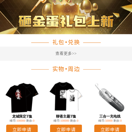
查看更多>>
龙城限定T恤
聊斋主题T恤
三合一充电线
峰币:
100000
剩余:
0
峰币:
100000
剩余:
0
峰币:
50000
剩余:
0